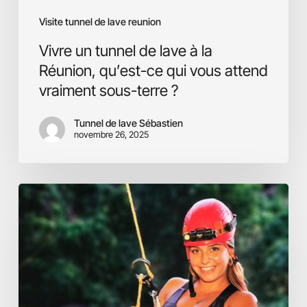
vous
Visite tunnel de lave reunion
attend
vraiment
Vivre un tunnel de lave à la
sous-
Réunion, qu’est-ce qui vous attend
terre
vraiment sous-terre ?
?
Tunnel de lave Sébastien
novembre 26, 2025
Prix
d’une
visite
de
tunnel
de
lave
à