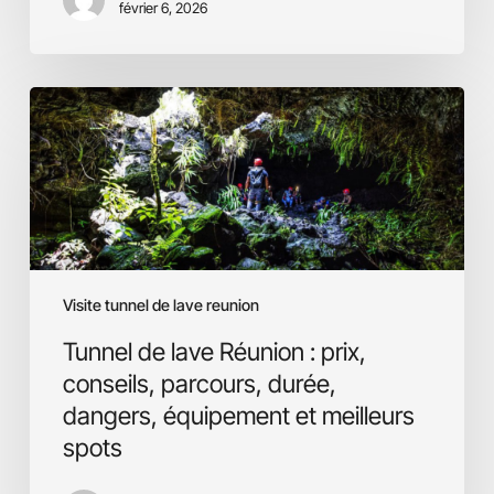
février 6, 2026
Tunnel
de
lave
Réunion
:
prix,
conseils,
parcours,
Visite tunnel de lave reunion
durée,
dangers,
Tunnel de lave Réunion : prix,
équipement
conseils, parcours, durée,
et
dangers, équipement et meilleurs
meilleurs
spots
spots